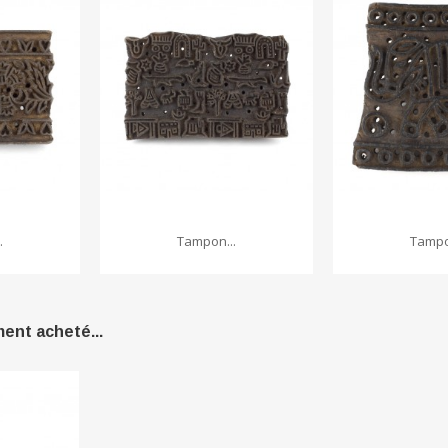
.
Tampon...
Tampo
ment acheté...