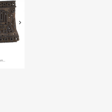
n...
Tampon...
Tam