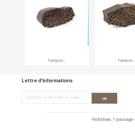
ADD TO CART
ADD TO CA
Tampon...
Tampon..
Lettre d'informations
ok
Rickshaw, 7 passage 