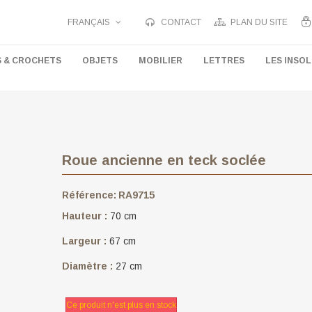
FRANÇAIS
CONTACT
PLAN DU SITE
S & CROCHETS
OBJETS
MOBILIER
LETTRES
LES INSOL
Roue ancienne en teck soclée
Référence:
RA9715
Hauteur :
70 cm
Largeur :
67 cm
Diamètre :
27 cm
Ce produit n'est plus en stock