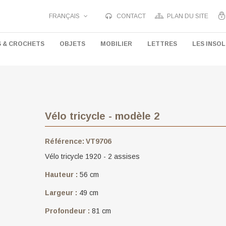
FRANÇAIS
CONTACT
PLAN DU SITE
S & CROCHETS
OBJETS
MOBILIER
LETTRES
LES INSOL
Vélo tricycle - modèle 2
Référence:
VT9706
Vélo tricycle 1920 - 2 assises
Hauteur :
56 cm
Largeur :
49 cm
Profondeur :
81 cm