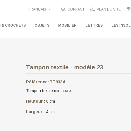
FRANÇAIS
CONTACT
PLAN DU SITE
S & CROCHETS
OBJETS
MOBILIER
LETTRES
LES INSOL
Tampon textile - modèle 23
Référence:
TT9334
Tampon textile miniature.
Hauteur :
6 cm
Largeur :
4 cm