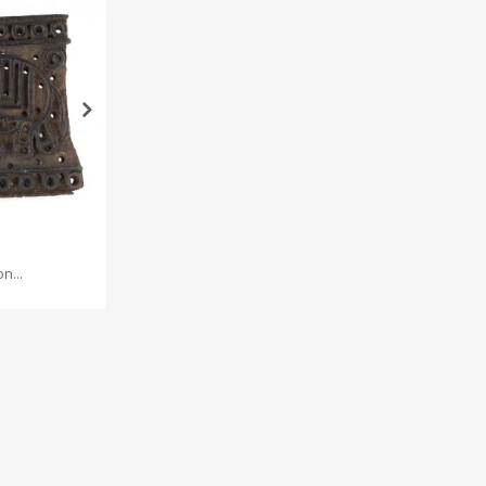
n...
Tampon...
Tam