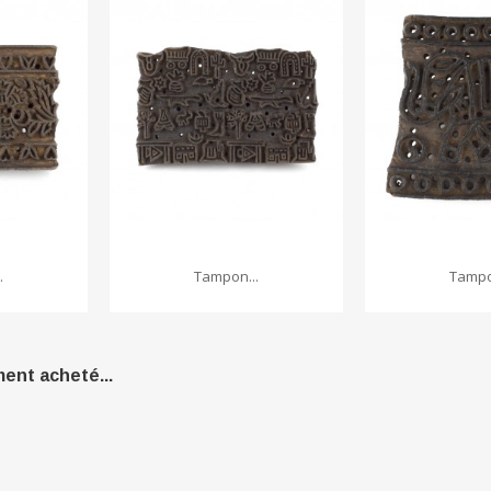
.
Tampon...
Tampo
ment acheté...