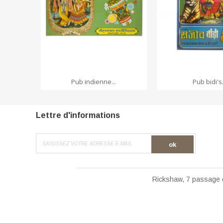
ADD TO CART
ADD TO CA
Pub indienne...
Pub bidi's.
Lettre d'informations
ok
Rickshaw, 7 passage 