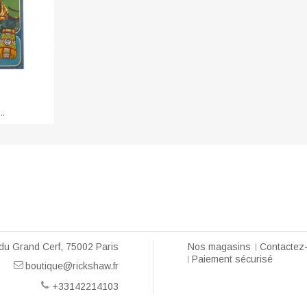
RT
..
du Grand Cerf, 75002 Paris
Nos magasins
Contactez
Paiement sécurisé
boutique@rickshaw.fr
+33142214103