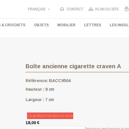
FRANÇAIS
CONTACT
PLAN DU SITE
S & CROCHETS
OBJETS
MOBILIER
LETTRES
LES INSOL
Boîte ancienne cigarette craven A
Référence:
BACC9504
Hauteur :
8 cm
Largeur :
7 cm
Ce produit n'est plus en stock
18,00 €
Prévenez-moi lorsque le pro