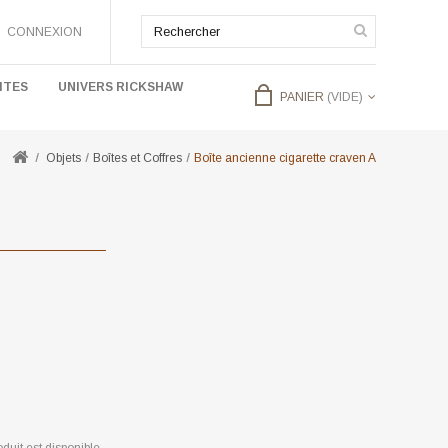
CONNEXION
ITES
UNIVERS RICKSHAW
PANIER
(VIDE)
Objets
Boîtes et Coffres
Boîte ancienne cigarette craven A
duit est disponible