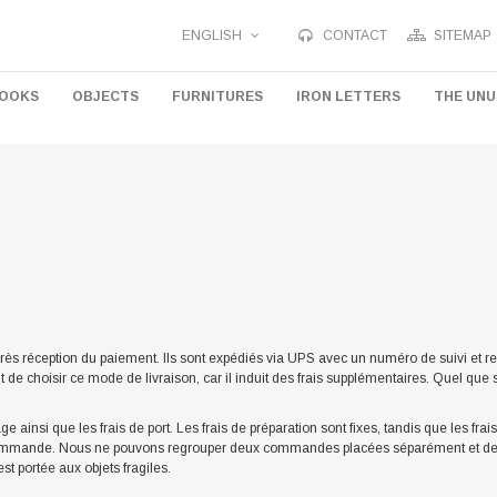
ENGLISH
CONTACT
SITEMAP
HOOKS
OBJECTS
FURNITURES
IRON LETTERS
THE UN
rès réception du paiement. Ils sont expédiés via UPS avec un numéro de suivi et r
 de choisir ce mode de livraison, car il induit des frais supplémentaires. Quel que
ge ainsi que les frais de port. Les frais de préparation sont fixes, tandis que les frai
mande. Nous ne pouvons regrouper deux commandes placées séparément et des frai
st portée aux objets fragiles.