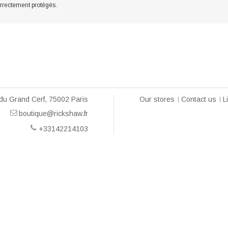
orrectement protégés.
du Grand Cerf, 75002 Paris
Our stores
Contact us
L
boutique@rickshaw.fr
+33142214103