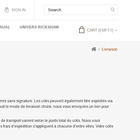
SIGN IN
USUAL
UNIVERS RICKSHAW
CART
(EMPTY)
Livraison
emis sans signature. Les colis peuvent également être expédiés via
 soit le mode de livraison choisi, nous vous envoyons un lien pour
s de transport varient selon le poids total du colis. Nous vous
s d'expédition s'appliquent à chacune d'entre elles. Votre colis